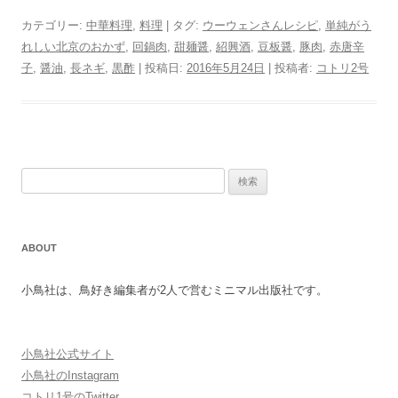
カテゴリー:
中華料理
,
料理
| タグ:
ウーウェンさんレシピ
,
単純がう
れしい北京のおかず
,
回鍋肉
,
甜麺醤
,
紹興酒
,
豆板醤
,
豚肉
,
赤唐辛
子
,
醤油
,
長ネギ
,
黒酢
| 投稿日:
2016年5月24日
|
投稿者:
コトリ2号
検
索
:
ABOUT
小鳥社は、鳥好き編集者が2人で営むミニマル出版社です。
小鳥社公式サイト
小鳥社のInstagram
コトリ1号のTwitter