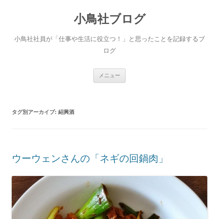
小鳥社ブログ
小鳥社社員が「仕事や生活に役立つ！」と思ったことを記録するブ
ログ
コ
メニュー
ン
テ
ン
ツ
へ
タグ別アーカイブ:
紹興酒
移
動
ウーウェンさんの「ネギの回鍋肉」