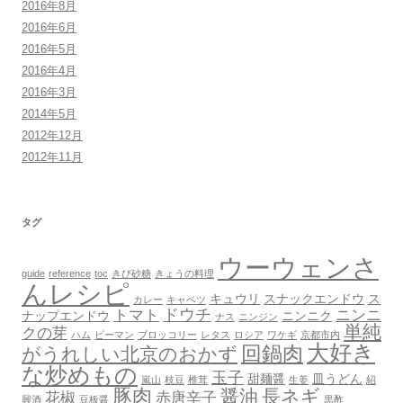
2016年8月
2016年6月
2016年5月
2016年4月
2016年3月
2014年5月
2012年12月
2012年11月
タグ
ウーウェンさ
guide
reference
toc
きび砂糖
きょうの料理
んレシピ
キュウリ
スナックエンドウ
ス
カレー
キャベツ
ドウチ
トマト
ニンニ
ナップエンドウ
ニンニク
ナス
ニンジン
単純
クの芽
ハム
ピーマン
ブロッコリー
レタス
ロシア
ワケギ
京都市内
大好き
回鍋肉
がうれしい北京のおかず
な炒めもの
玉子
甜麺醤
皿うどん
嵐山
枝豆
椎茸
生姜
紹
豚肉
醤油
長ネギ
花椒
赤唐辛子
興酒
豆板醤
黒酢