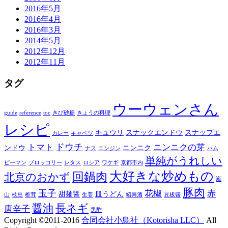
2016年5月
2016年4月
2016年3月
2014年5月
2012年12月
2012年11月
タグ
ウーウェンさん
guide
reference
toc
きび砂糖
きょうの料理
レシピ
キュウリ
スナックエンドウ
スナップエ
カレー
キャベツ
ドウチ
トマト
ニンニクの芽
ンドウ
ニンニク
ナス
ニンジン
ハム
単純がうれしい
ピーマン
ブロッコリー
レタス
ロシア
ワケギ
京都市内
大好きな炒めもの
回鍋肉
北京のおかず
嵐
豚肉
玉子
花椒
赤
甜麺醤
皿うどん
山
枝豆
椎茸
生姜
紹興酒
豆板醤
醤油
長ネギ
唐辛子
黒酢
Copyright ©2011-2016
合同会社小鳥社（Kotorisha LLC）
All