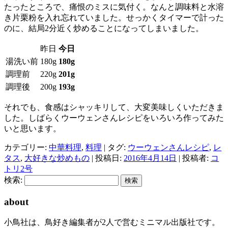
たったところで、痛恨のミスに気付く。なんと調味料と水溶
き片栗粉を入れ忘れていました。せっかくタイマーで計った
のに、結局2分近く炒めることになってしまいました。
昨日
今日
湯洗い前
180g
180g
調理前
220g
201g
調理後
200g
193g
それでも、食感はシャッキリして、大変美味しくいただきま
した。しばらくウーウェンさんレシピをいろいろ作ってみた
いと思います。
カテゴリー:
中華料理
,
料理
| タグ:
ウーウェンさんレシピ
,
レ
タス
,
大好きな炒めもの
| 投稿日:
2016年4月14日
|
投稿者:
コ
トリ2号
検索:
about
小鳥社は、鳥好き編集者が2人で営むミニマル出版社です。