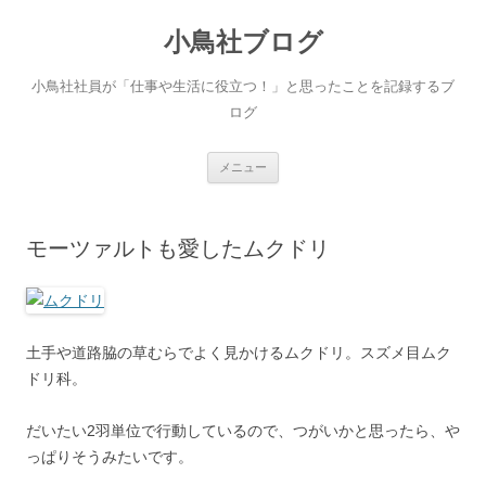
小鳥社ブログ
小鳥社社員が「仕事や生活に役立つ！」と思ったことを記録するブ
ログ
コ
メニュー
ン
テ
ン
ツ
へ
モーツァルトも愛したムクドリ
移
動
土手や道路脇の草むらでよく見かけるムクドリ。スズメ目ムク
ドリ科。
だいたい2羽単位で行動しているので、つがいかと思ったら、や
っぱりそうみたいです。