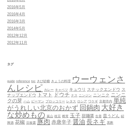
2016年5月
2016年4月
2016年3月
2014年5月
2012年12月
2012年11月
タグ
ウーウェンさ
guide
reference
toc
きび砂糖
きょうの料理
んレシピ
キュウリ
スナックエンドウ
ス
カレー
キャベツ
ドウチ
トマト
ニンニ
ナップエンドウ
ニンニク
ナス
ニンジン
単純
クの芽
ハム
ピーマン
ブロッコリー
レタス
ロシア
ワケギ
京都市内
大好き
回鍋肉
がうれしい北京のおかず
な炒めもの
玉子
甜麺醤
皿うどん
嵐山
枝豆
椎茸
生姜
紹
豚肉
醤油
長ネギ
花椒
赤唐辛子
興酒
豆板醤
黒酢