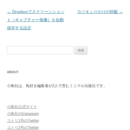
投
←
Dropboxでスクリーンショッ
カツオふりかけの炒飯
→
稿
ト（キャプチャー画像）を自動
ナ
保存する設定
ビ
ゲ
検
ー
索
シ
:
ョ
ABOUT
ン
小鳥社は、鳥好き編集者が2人で営むミニマル出版社です。
小鳥社公式サイト
小鳥社のInstagram
コトリ1号のTwitter
コトリ2号のTwitter