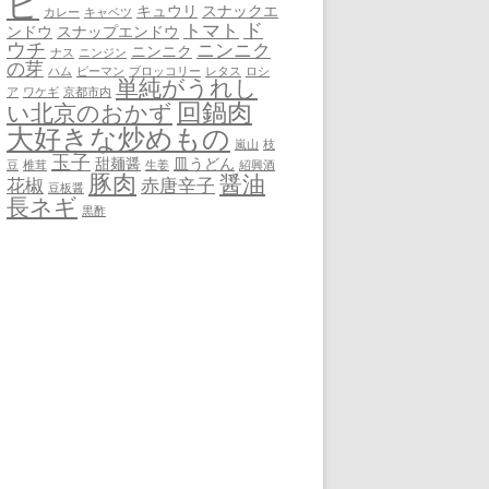
ピ
キュウリ
スナックエ
カレー
キャベツ
ド
トマト
ンドウ
スナップエンドウ
ウチ
ニンニク
ニンニク
ナス
ニンジン
の芽
ハム
ピーマン
ブロッコリー
レタス
ロシ
単純がうれし
ア
ワケギ
京都市内
回鍋肉
い北京のおかず
大好きな炒めもの
嵐山
枝
玉子
甜麺醤
皿うどん
豆
椎茸
生姜
紹興酒
豚肉
醤油
花椒
赤唐辛子
豆板醤
長ネギ
黒酢