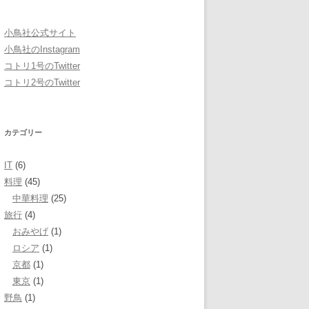
小鳥社公式サイト
小鳥社のInstagram
コトリ1号のTwitter
コトリ2号のTwitter
カテゴリー
IT
(6)
料理
(45)
中華料理
(25)
旅行
(4)
おみやげ
(1)
ロシア
(1)
京都
(1)
東京
(1)
野鳥
(1)