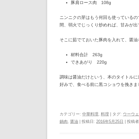
豚肩ロース肉 108g
ニンニクの芽はもう何回も使っているの
間、弱火でじっくり炒めれば、甘みが出
そこに茹でておいた豚肉を入れて、醤油
材料合計 263g
できあがり 220g
調味は醤油だけという、本のタイトルに
好みで、食べる前に黒コショウを挽きま
カテゴリー:
中華料理
,
料理
| タグ:
ウーウェ
鍋肉
,
醤油
| 投稿日:
2016年5月25日
|
投稿者