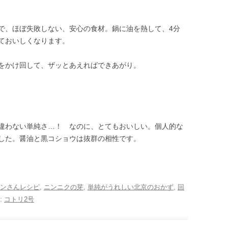
で、ほぼ失敗しない、安心の食材。鍋に油を熱して、4分
ておいしくなります。
をかけ回して、ザッとあえればできあがり。
違わない単純さ…！ なのに、とてもおいしい。個人的な
した。醤油と黒コショウは抜群の相性です。
ンさんレシピ
,
ニンニクの芽
,
単純がうれしい北京のおかず
,
回
:
コトリ2号