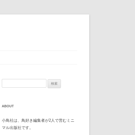
検
索
:
ABOUT
小鳥社は、鳥好き編集者が2人で営むミニ
マル出版社です。